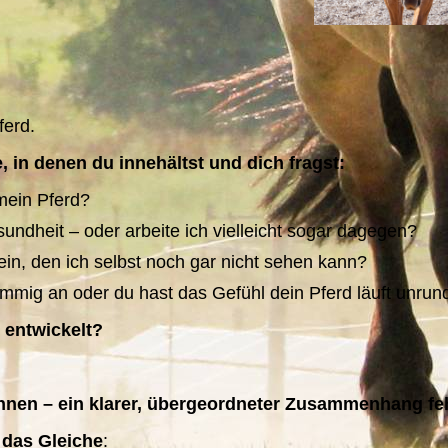
ferd.
 in denen du innehältst und dich fragst:
 mein Pferd?
undheit – oder arbeite ich vielleicht sogar dagegen?
ein, den ich selbst noch gar nicht sehen kann?
stimmig an oder du hast das Gefühl dein Pferd läuft unrun
 entwickelt?
rinnen – ein klarer, übergeordneter Zusammenhang feh
m das Gleiche
: