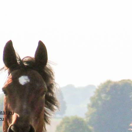
ität zu
zu