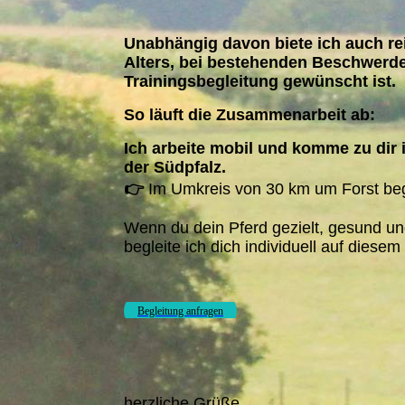
Unabhängig davon biete ich auch re
Alters, bei bestehenden Beschwerde
Trainingsbegleitung gewünscht ist.
So läuft die Zusammenarbeit ab:
Ich arbeite mobil und komme zu dir 
der Südpfalz.
👉
Im Umkreis von 30 km um Forst begle
Wenn du dein Pferd gezielt, gesund un
begleite ich dich individuell auf diese
Begleitung anfragen
herzliche Grüße