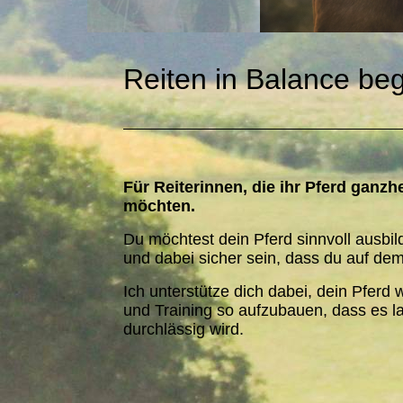
R
eiten in Balance be
Für Reiterinnen, die ihr Pferd ganzh
möchten.
Du möchtest dein Pferd sinnvoll ausbil
und dabei sicher sein, dass du auf dem
Ich unterstütze dich dabei, dein Pferd 
und Training so aufzubauen, dass es lan
durchlässig wird.