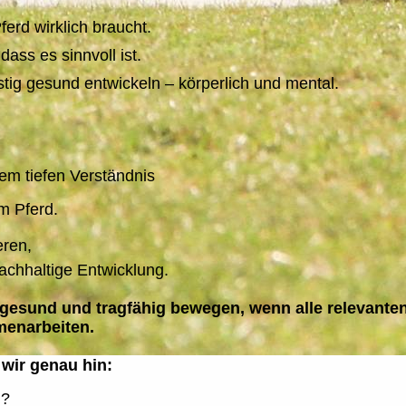
erd wirklich braucht.
ass es sinnvoll ist.
stig gesund entwickeln – körperlich und mental.
nem tiefen Verständnis
m Pferd.
eren,
nachhaltige Entwicklung.
 gesund und tragfähig bewegen, wenn alle relevante
menarbeiten.
wir genau hin:
h?