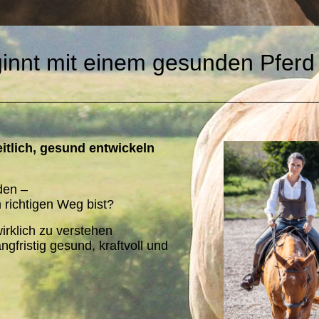
ginnt mit einem gesunden Pferd
eitlich, gesund entwickeln
den –
 richtigen Weg bist?
wirklich zu verstehen
gfristig gesund, kraftvoll und