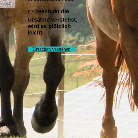
👉
Wenn du die
Ursache verstehst,
wird es plötzlich
leicht.
Ursachen verstehen
d.
lt.