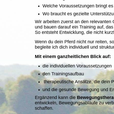
Welche Voraussetzungen bringt es
Wo braucht es gezielte Unterstütz
Wir arbeiten zuerst an den relevanten
und bauen darauf ein Training auf, das 
So entsteht Entwicklung, die nicht kurzfri
Wenn du dein Pferd nicht nur reiten, s
begleite ich dich individuell und strukt
Mit einem ganzheitlichen Blick auf:
die individuellen Voraussetzungen
den Trainingsaufbau
therapeutische Ansätze, die dein 
und die gesunde Bewegung und En
Ergänzend kann die
Bewegung
sther
entwickeln, Bewegungsabläufe zu verbe
schaffen.