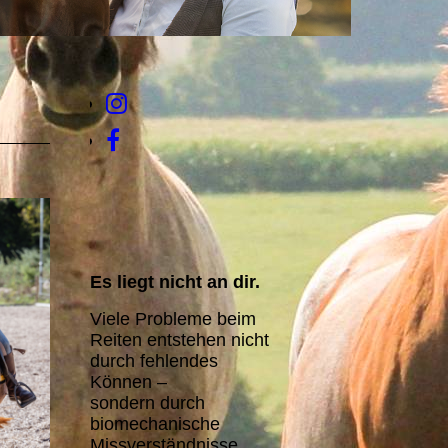
Es liegt nicht an dir.
Viele Probleme beim
Reiten entstehen nicht
durch fehlendes
Können –
sondern durch
biomechanische
Missverständnisse.