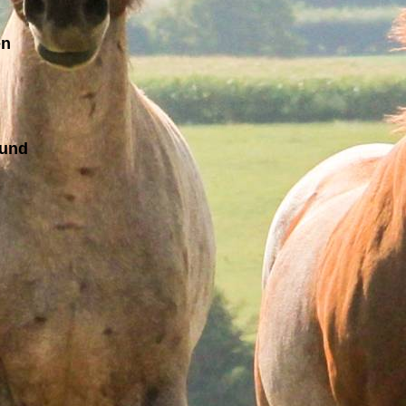
en
 und