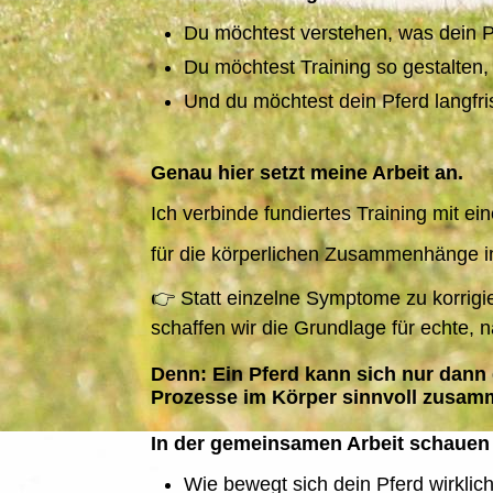
Du möchtest verstehen, was dein Pf
Du möchtest Training so gestalten, d
Und du möchtest dein Pferd langfri
Genau hier setzt meine Arbeit an.
Ich verbinde fundiertes Training mit ei
für die körperlichen Zusammenhänge i
👉 Statt einzelne Symptome zu korrigi
schaffen wir die Grundlage für echte, 
Denn:
Ein Pferd kann sich nur dann
Prozesse im Körper sinnvoll zusam
In der gemeinsamen Arbeit schauen 
Wie bewegt sich dein Pferd wirklic