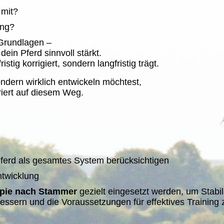
 mit?
ung?
 Grundlagen –
dein Pferd sinnvoll stärkt.
stig korrigiert, sondern langfristig trägt.
ondern wirklich entwickeln möchtest,
uriert auf diesem Weg.
Pferd als gesamtes System berücksichtigen
twicklung
apie nach Stammer
gezielt eingesetzt werden,
um Stabil
ssern und die Voraussetzungen für effektives Training 