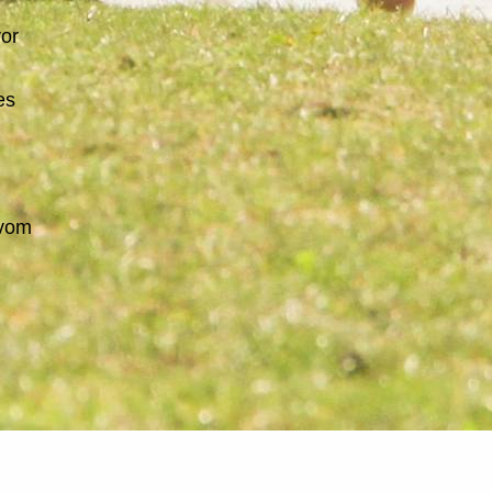
or
es
 vom