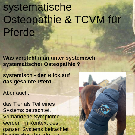
systematische
Osteopathie & TCVM für
Pferde
Was versteht man unter systemisch
systematischer Ost
eopathie ?
systemisch -
der Blick auf
das gesamte Pferd
Aber auch:
das Tier als Teil eines
Systems betrachtet.
Vorhandene Symptome
werden im Kontext des
ganzen Systems betrachtet