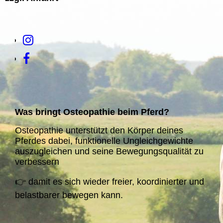
Was bringt Osteopathie beim Pferd?
Osteopathie unterstützt den Körper deines
Pferdes dabei, funktionelle Ungleichgewichte
auszugleichen und seine Bewegungsqualität zu
verbessern
👉 damit es sich wieder freier, koordinierter und
belastbarer bewegen kann.