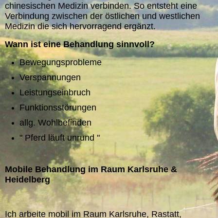
chinesischen Medizin verbinden. So entsteht eine
Verbindung zwischen der östlichen und westlichen
Medizin die sich hervorragend ergänzt.
Wann ist eine Behandlung sinnvoll?
Bewegungsprobleme
Verspannungen
Leistungseinbruch
Funktionsstörungen
allg. Wohlbefinden
" Pferd läuft unrund "
Mobile Behandlung im Raum Karlsruhe &
Heidelberg
Ich arbeite mobil im Raum Karlsruhe, Rastatt,